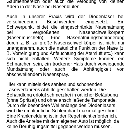
Gaumenbereich oder auch die Verödung von kleinen
Adern in der Nase bei Nasenbluten.
Auch in
unserer Praxis wird der Diodenlaser bei
verschiedenen Beschwerden eingesetzt. Ein
Schwerpunkt bildet die eingeschränkte Nasenatmung
bei vergrößerten Nasenschwellkörpern
(Nasenmuscheln).
Eine Nasenatmungsbehinderung
durch z. B. zu große Nasenschwellkörper ist nicht nur
unangenehm, auch die natürliche Funktion der Nase (z.
B. Vorreinigung und Anfeuchtung der Atemluft etc.) kann
sich nicht entfalten. Weitere Symptome können ein
Schnarchen sein, ein trockener Hals durch vorwiegende
Mundatmung oder auch die Abhängigkeit von
abschwellendem Nasenspray.
Hier kann mittels des sanften und schonenden
Laserverfahrens Abhilfe geschaffen werden. Die
Behandlung erfolgt schmerzfrei in örtlicher Betäubung
(ohne Spritze!) und ohne anschließende Tamponade.
Durch die besondere Wellenlänge des Diodenlasers
wird die empfindliche Schleimhaut maximal geschont.
Eine Krankmeldung ist in der Regel nicht erforderlich.
Auch die Anreise mit dem eigenen Auto ist möglich, da
keine Beruhigungsmittel gegeben werden müssen.